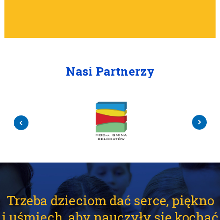
Nasi Partnerzy
Trzeba dzieciom dać serce, piękno
i uśmiech, aby nauczyły się kochać