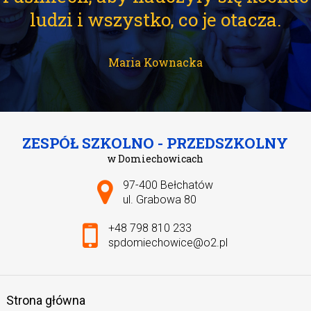
ludzi i wszystko, co je otacza.
Maria Kownacka
ZESPÓŁ SZKOLNO - PRZEDSZKOLNY
w Domiechowicach
Adres pocztowy:
97-400 Bełchatów
ul. Grabowa 80
+48 798 810 233
spdomiechowice@o2.pl
Strona główna